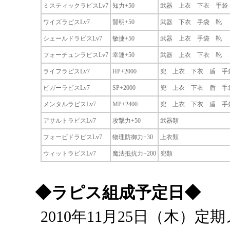
ミスティックラピスLv7
知力+50
武器 上衣 下衣 手袋
ワイズラピスLv7
賢明+50
武器 下衣 手袋 靴
シェールドラピスLv7
敏捷+50
武器 上衣 手袋 靴
フォーチュンラピスLv7
幸運+50
武器 上衣 下衣 靴
ライフラピスLv7
HP+2000
兜 上衣 下衣 盾 手
ビガーラピスLv7
SP+2000
兜 上衣 下衣 盾 手
メンタルラピスLv7
MP+2400
兜 上衣 下衣 盾 手
アサルトラピスLv7
攻撃力+50
武器類
フォービドラピスLv7
物理防御力+30
上衣類
ウィットラピスLv7
魔法抵抗力+200
兜類
◆ラピス組成予定日◆
2010年11月25日（木）