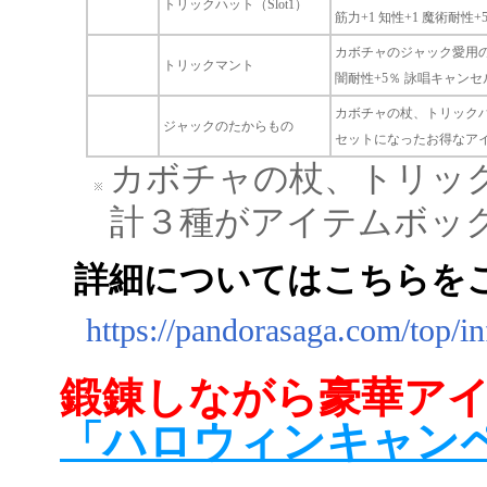
トリックハット（Slot1）
筋力+1 知性+1 魔術耐性+
カボチャのジャック愛用
トリックマント
闇耐性+5％ 詠唱キャンセ
カボチャの杖、トリック
ジャックのたからもの
セットになったお得なア
カボチャの杖、トリッ
計３種がアイテムボッ
詳細についてはこちらを
https://pandorasaga.com/top/i
鍛錬しながら豪華ア
「ハロウィンキャン