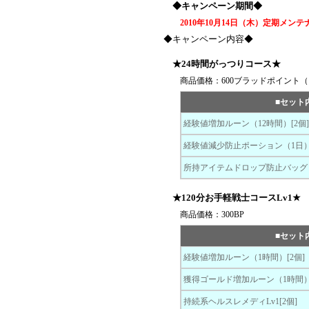
◆キャンペーン期間◆
2010年10月14日（木）定期メン
◆キャンペーン内容◆
★24時間がっつりコース★
商品価格：600ブラッドポイント（
■セット
経験値増加ルーン（12時間）[2個
経験値減少防止ポーション（1日
所持アイテムドロップ防止バッグ
★120分お手軽戦士コースLv1★
商品価格：300BP
■セット
経験値増加ルーン（1時間）[2個]
獲得ゴールド増加ルーン（1時間）[
持続系ヘルスレメディLv1[2個]