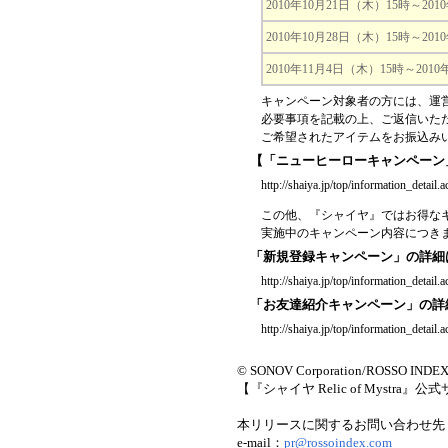
2010年10月21日（木）15時～201
2010年10月28日（木）15時～201
2010年11月4日（木）15時～2010
キャンペーン対象者の方には、運
必要事項を記載の上、ご返信いた
ご希望されたアイテムをお振込み
【「ニューヒーローキャンペーン
http://shaiya.jp/top/information_detail.
この他、『シャイヤ』ではお得な
実施中のキャンペーン内容につき
「新規登録キャンペーン」の詳細
http://shaiya.jp/top/information_detail.
「お友達紹介キャンペーン」の詳
http://shaiya.jp/top/information_detail.
© SONOV Corporation/ROSSO INDEX
【『シャイヤ Relic of Mystra』
本リリースに関するお問い合わせ先
e-mail：
pr@rossoindex.com