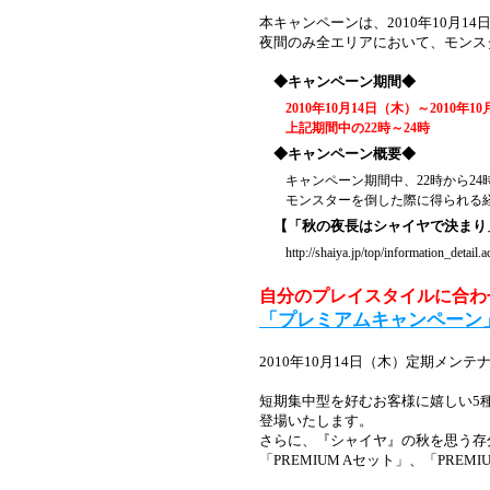
本キャンペーンは、2010年10月1
夜間のみ全エリアにおいて、モンス
◆キャンペーン期間◆
2010年10月14日（木）～2010年1
上記期間中の22時～24時
◆キャンペーン概要◆
キャンペーン期間中、22時から2
モンスターを倒した際に得られる
【「秋の夜長はシャイヤで決まり
http://shaiya.jp/top/information_detail.
自分のプレイスタイルに合わ
「プレミアムキャンペーン
2010年10月14日（木）定期メ
短期集中型を好むお客様に嬉しい5
登場いたします。
さらに、『シャイヤ』の秋を思う存
「PREMIUM Aセット」、「PRE