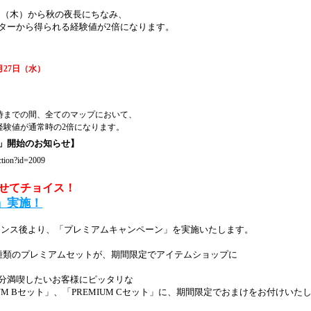
4日（木）から秋の夜長にちなみ、
ターから得られる経験値が2倍になります。
0月27日（水）
4時までの間、全てのマップにおいて、
経験値が通常時の2倍になります。
」開始のお知らせ】
action?id=2009
せてチョイス！
」実施！
ンテナンス後より、「プレミアムキャンペーン」を実施いたします。
種類のプレミアムセットが、期間限定でアイテムショップに
分満喫したいお客様にピッタリな
MIUM Bセット」、「PREMIUM Cセット」に、期間限定でおまけをお付けいた