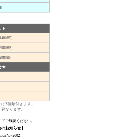
]
ット
80BP]
80BP]
80BP]
け★
は3種類付きます。
り異なります。
にてご確認ください。
始のお知らせ】
action?id=2002