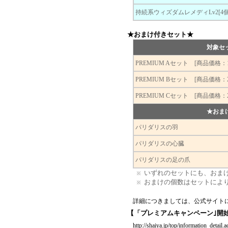
持続系ウィズダムレメディLv2[4個
★おまけ付きセット★
対象セ
PREMIUM Aセット [商品価格：14
PREMIUM Bセット [商品価格：29
PREMIUM Cセット [商品価格：29
★おま
パリダリスの羽
パリダリスの心臓
パリダリスの足の爪
いずれのセットにも、おまけ
おまけの個数はセットによ
詳細につきましては、公式サイト
【「プレミアムキャンペーン｣開
http://shaiya.jp/top/information_detail.