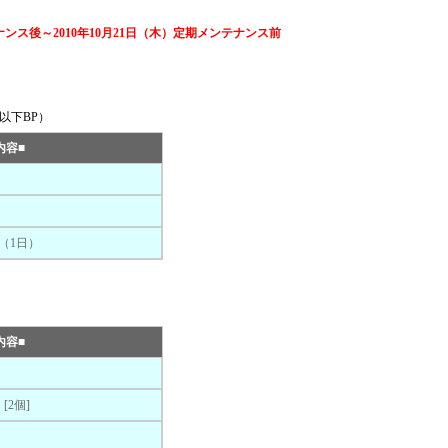
テナンス後～2010年10月21日（木）定期メンテナンス前
以下BP）
内容■
]
）
（1日）
内容■
2個]