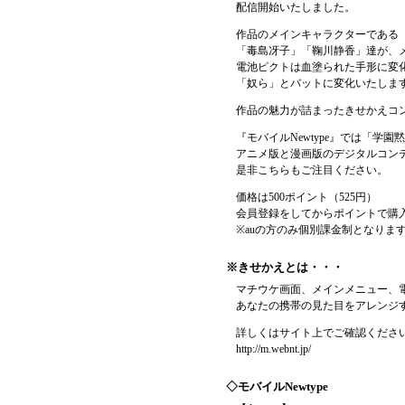
配信開始いたしました。
作品のメインキャラクターである
「毒島冴子」「鞠川静香」達が、
電池ピクトは血塗られた手形に変
「奴ら」とバットに変化いたしま
作品の魅力が詰まったきせかえコ
『モバイルNewtype』では「学園黙示録
アニメ版と漫画版のデジタルコン
是非こちらもご注目ください。
価格は500ポイント（525円）
会員登録をしてからポイントで購
※auの方のみ個別課金制となりま
※きせかえとは・・・
マチウケ画面、メインメニュー、
あなたの携帯の見た目をアレンジ
詳しくはサイト上でご確認くださ
http://m.webnt.jp/
◇モバイルNewtype