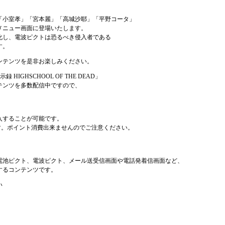
「小室孝」「宮本麗」「高城沙耶」「平野コータ」
メニュー画面に登場いたします。
化し、電波ピクトは恐るべき侵入者である
す。
ンテンツを是非お楽しみください。
 HIGHSCHOOL OF THE DEAD」
テンツを多数配信中ですので、
入することが可能です。
す。ポイント消費出来ませんのでご注意ください。
電池ピクト、電波ピクト、メール送受信画面や電話発着信画面など、
するコンテンツです。
い