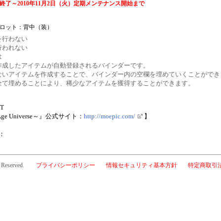
ス終了～2010年11月2日（火）定期メンテナンス開始まで
スロット：背中（装）
を行わない
行われない
は
作成したアイテムが自動登録されるバインダーです。
ないアイテムを作成することで、バインダー内の空欄を埋めていくことができ
全て埋めることにより、稀少なアイテムを獲得することができます。
FT
nceAge Universe～』公式サイト：
http://moepic.com/
】
：