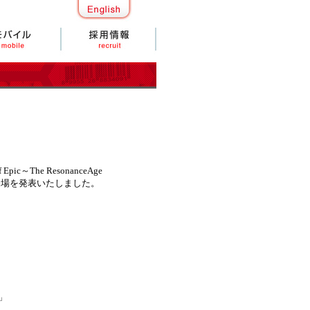
he ResonanceAge
ーの登場を発表いたしました。
。
」