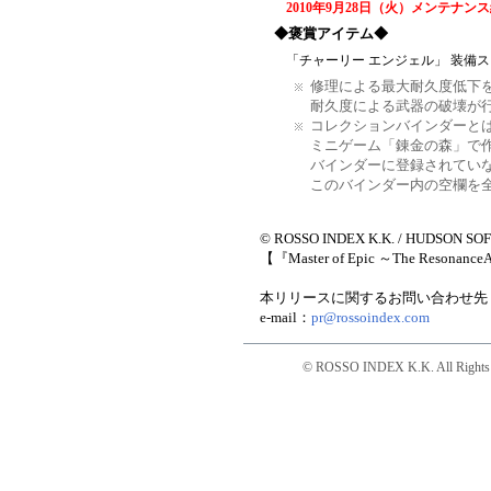
2010年9月28日（火）メンテナン
◆褒賞アイテム◆
「チャーリー エンジェル」 装備
修理による最大耐久度低下
耐久度による武器の破壊が
コレクションバインダーと
ミニゲーム「錬金の森」で
バインダーに登録されてい
このバインダー内の空欄を
© ROSSO INDEX K.K. / HUDSON SO
【『Master of Epic ～The Resona
本リリースに関するお問い合わせ先
e-mail：
pr@rossoindex.com