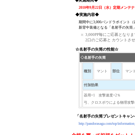
◆実施期間◆
2010年9月22日（水）定期メンテ
◆実施内容◆
期間中に3,000パンドラポイント
新背中装備となる「名射手の矢筒
3,000PP毎にご応募となり
2口のご応募と カウントさ
☆名射手の矢筒の性能☆
◇名射手の矢筒
種別
マント
部位
マン
付加効果
器用+1 攻撃速度+2％
弓、クロスボウによる物理攻撃
「名射手の矢筒プレゼントキャン
http://pandorasaga.com/top/information