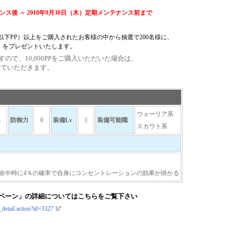
ナンス後 ～ 2010年9月30日（木）定期メンテナンス前まで
（以下PP）以上をご購入されたお客様の中から抽選で200名様に、
」をプレゼントいたします。
ますので、10,000PPをご購入いただいた場合は、
せていただきます。
ウォーリア系
ト
防御力
0
装備Lv
1
装備可能職
スカウト系
命中時に4％の確率で自身にコンセントレーションの効果が掛かる
ペーン」の詳細についてはこちらをご覧下さい
_detail.action?id=3327