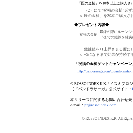
「匠の金槌」を10本以上ご購入さ
（2）にて“祝福の金槌”必
匠の金槌」を20本ご購入さ
◆プレゼント内容◆
鍛錬の際にルーンジ
祝福の金槌
+5までの鍛錬を確
鍛錬値を+1上昇させる度に
+5になるまで効果が持続す
「祝福の金槌ゲットキャンペーン
http://pandorasaga.com/top/information
© ROSSO INDEX K.K. / イズミプ
【『パンドラサーガ』公式サイト：
本リリースに関するお問い合わせ先
e-mail：
pr@rossoindex.com