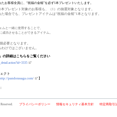
れたお客様全員に、“祝福の金槌”を必ず1本プレゼントいたします。
ず1本プレゼント対象のお客様も、（1）の抽選対象となります。
れた場合でも、プレゼントアイテムは“祝福の金槌”1本となります。
ェムと一緒に使用することで、
実に成功させることができるアイテム。
1個必要となります。
るわけではございません。
」の詳細はこちらをご覧ください
_detail.action?id=3335
ロジェクト
http://pandorasaga.com/
】
：