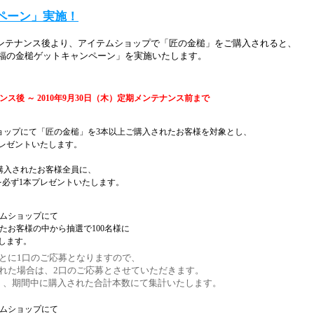
ペーン」実施！
期メンテナンス後より、アイテムショップで「匠の金槌」をご購入されると、
祝福の金槌ゲットキャンペーン」を実施いたします。
ナンス後 ～ 2010年9月30日（木）定期メンテナンス前まで
ョップにて「匠の金槌」を3本以上ご購入されたお客様を対象とし、
プレゼントいたします。
購入されたお客様全員に、
を必ず1本プレゼントいたします。
テムショップにて
たお客様の中から抽選で100名様に
たします。
とに1口のご応募となりますので、
れた場合は、2口のご応募とさせていただきます。
く、期間中に購入された合計本数にて集計いたします。
テムショップにて