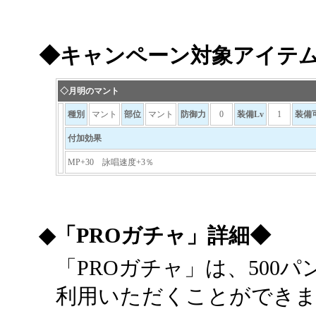
◆キャンペーン対象アイテ
◇月明のマント
種別
マント
部位
マント
防御力
0
装備Lv
1
装備
付加効果
MP+30 詠唱速度+3％
◆「PROガチャ」詳細◆
「PROガチャ」は、500
利用いただくことができ