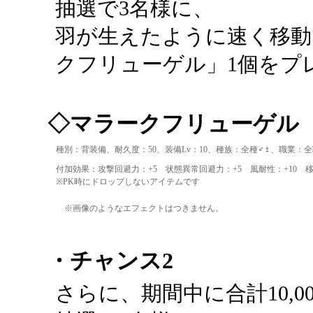
抽選で3名様に、
羽が生えたように速く移動
クフリューゲル」1個をプ
◇マラークフリューゲル
種別：背装備、耐久度：50、装備Lv：10、種族：全種♂♀、職業：
付加効果：攻撃回避力：+5 状態異常回避力：+5 風耐性：+10 移
※PK時にドロップしないアイテムです
※画像のようなエフェクトはつきません。
・チャンス2
さらに、期間中に合計10,0