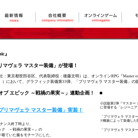
pic』
リマヴェラ マスター装備」が登場！
世田谷区、代表取締役：後藤文明）は、オンラインRPG『Master of Epic～T
r of Epic』）において、グラフィック装備第33弾、「プリマヴェラ マスター装備
オブ エピック ～戦禍の果実～」連動企画！ ■
小説版第2弾『マスター 
に登場する「レジーニア
プリマヴェラ マスター装備」実装！
「プリマヴェラ マスタ
※種族によって装備した
ンテナンス終了時より、
ピック ～戦禍の果実～』の
「プリマヴェラ マスタ
が着ていた服をモチーフにした、