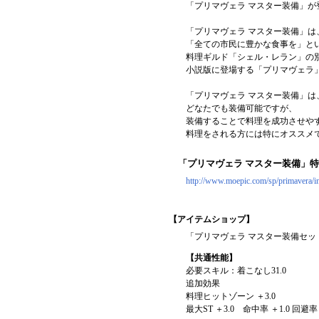
「プリマヴェラ マスター装備」が
「プリマヴェラ マスター装備」は
「全ての市民に豊かな食事を」と
料理ギルド「シェル・レラン」の
小説版に登場する「プリマヴェラ
「プリマヴェラ マスター装備」は
どなたでも装備可能ですが、
装備することで料理を成功させや
料理をされる方には特にオススメ
「プリマヴェラ マスター装備」
http://www.moepic.com/sp/primavera/i
【アイテムショップ】
「プリマヴェラ マスター装備セット」
【共通性能】
必要スキル：着こなし31.0
追加効果
料理ヒットゾーン ＋3.0
最大ST ＋3.0 命中率 ＋1.0 回避率 