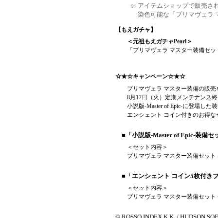
アイテムショップで販売さ
染色可能な「プリマヴェラ
【もえガチャ】
＜元祖もえガチャPearl＞
「プリマヴェラ マスター装備セッ
☆★☆キャンペーン☆★☆
プリマヴェラ マスター装備の販売
8月17日（火）定期メンテナンス
小説版-Master of Epic-に
エンシェント コイン付きのお得
■「小説版-Master of Epic-装備
＜セット内容＞
プリマヴェラ マスター装備セッ
■「エンシェント コイン5枚付きプ
＜セット内容＞
プリマヴェラ マスター装備セット
© ROSSO INDEX K.K. / HUDSON SO