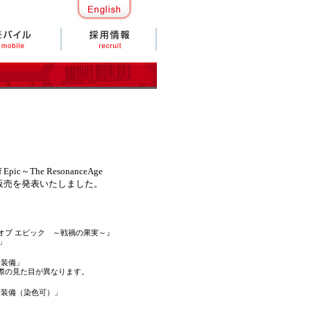
he ResonanceAge
」の販売を発表いたしました。
オブ エピック ～戦禍の果実～』
」
ー装備」
際の見た目が異なります。
ー装備（染色可）」