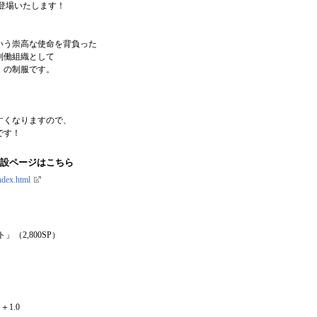
登場いたします！
、
いう崇高な使命を背負った
別働組織として
」の制服です。
、
すくなりますので、
です！
特設ページはこちら
ndex.html
（2,800SP）
＋1.0