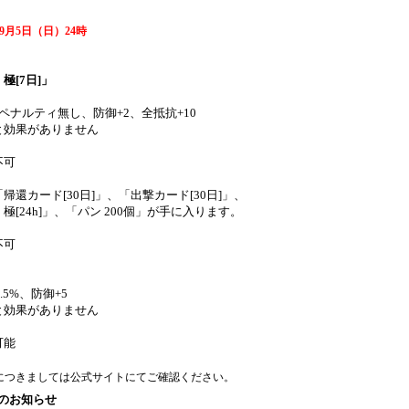
0年9月5日（日）24時
[7日]」
ペナルティ無し、防御+2、全抵抗+10
と効果がありません
不可
還カード[30日]」、「出撃カード[30日]」、
[24h]」、「パン 200個」が手に入ります。
不可
.5%、防御+5
と効果がありません
可能
につきましては公式サイトにてご確認ください。
のお知らせ