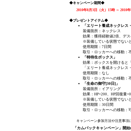
◆キャンペーン期間◆
2010年8月3日（火）15時 ～ 201
◆プレゼントアイテム◆
「エリート養成ネックレス・極
装備箇所：ネックレス
効果：獲得経験値2倍、デス
※装備している状態でない
使用期限：7日間
取引・ロッカーへの移動：
「特待生ボックス」
効果：ボックスを開けると「帰
「エリート養成ネックレス・極
使用期限：なし
取引・ロッカーへの移動：
「生命の御守[30日]」
装備箇所：イアリング
効果：HP+200、HP回復量+0
※装備している状態でない
使用期限：30日間
取引・ロッカーへの移動：
キャンペーン参加方法や注意事項
「カムバックキャンペーン」開始