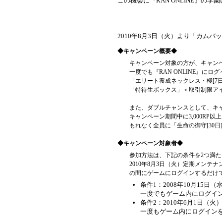
この機会に『RAN ONLINE』の
2010年8月3日（火）より「カム
◆キャンペーン概要◆
キャンペーン対象の方が、キャン
一度でも『RAN ONLINE』に
「エリート養成ネックレス・極[7
「特待生ボックス」＜取引制限ア
また、ダブルチャンスとして、キ
キャンペーン期間中に3,000RP
もれなく全員に「生命の御守[30
◆キャンペーン対象者◆
参加方法は、下記の条件を2つ満
2010年8月3日（火）定期メンテナ
の間にゲームにログインするだけ
条件1：2008年10月15日
一度でもゲーム内にログイ
条件2：2010年6月1日（
一度もゲーム内にログイン