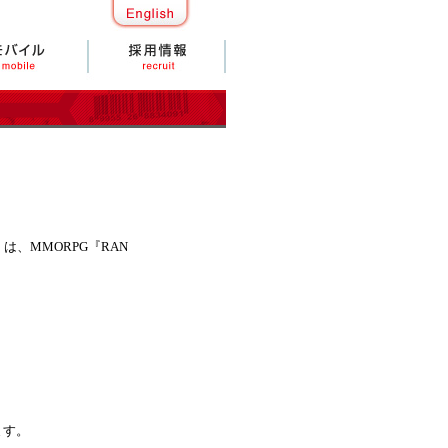
、MMORPG『RAN
ます。