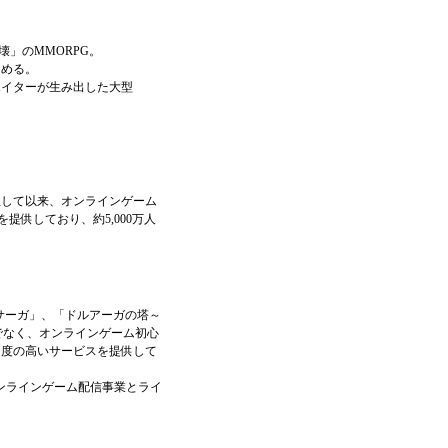
」のMMORPG。
しめる。
エイターが生み出した大型
2007年に設立して以来、オンラインゲーム
イトルを提供しており、約5,000万人
」、「パンドラサーガ」、「ドルアーガの塔～
だけでなく、オンラインゲーム初心
足度の高いサービスを提供して
国へのオンラインゲーム配信事業とライ