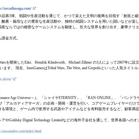
p://arcadiasaga.com/
品第3弾。 戦闘や生産活動を通じて、かつて栄えた文明の復興を目指す「創造と破壊
、酪農・栽培などの豊富な生産活動や、独特の戦闘システムを用いた闘いなどが楽
国産ならではの緻密なゲームシステムを駆使し、壮大な世界を創り出す、豪華クリ
ム課金方式。
 Warsを開発したEike、Hendrik Klindworth、Michael Zillmer の3人によって
在、InnoGamesはTribal Wars, The West, and Grepolisといった人気タ
s.de/en/
：
The Resonance Age Universe～｣、「シャイヤETERNITY」、「RAN ONLINE
BYLIM～」および「アルカディアサーガ」の企画・開発・運営を行い、コアゲームプレイヤー
ける環境と、ゲーム内で使用する武器やアイテムなどを有料販売するなど、顧客満
ldsky Digital Technology Limitedなどの海外子会社を通して、世界各
w.rossoindex.com/index.html