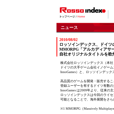
ニュース
2010/08/02
ロッソインデックス、ドイツの大
MMORPG「アルカディアサ
自社オリジナルタイトルを欧
株式会社ロッソインデックス（本社
ドイツの大手ゲーム会社イノゲームス（InnoGa
InnoGames）と、ロッソインデ
高品質のゲームを開発・販売することで
登録ユーザーを有するドイツ有数の
InnoGames は2009年より
ロッソインデックスは今回のライセン
可能となることで、海外展開をさら
※1 MMORPG（Massively Mult