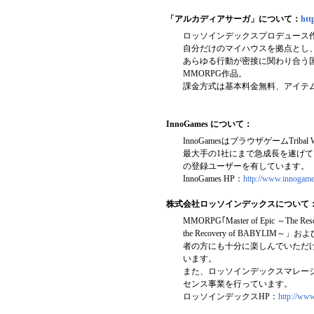
「アルカディアサーガ」について：
htt
ロッソインデックスプロデュース作
自分だけのマイハウスを拠点とし
あらゆる行動が密接に関わり合う
MMORPG作品。
課金方式は基本料金無料、アイテ
InnoGames について：
InnoGamesはブラウザゲームTribal
最大手の1社にまで急成長を遂げています。 現
の登録ユーザーを有しています。
InnoGames HP：
http://www.innogame
株式会社ロッソインデックスについて
MMORPG｢Master of Epic ～
the Recovery of BA
者の方にも十分に楽しんでいただ
います。
また、ロッソインデックスマレーシアやGo
センス事業を行っています。
ロッソインデックスHP：
http://ww