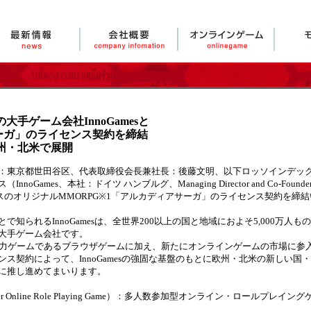
手ゲーム会社InnoGamesと
ーガ」のライセンス契約を締結
州・北米で展開
：東京都世田谷区、代表取締役会長兼社長：後藤文明、以下ロッソインデッ
mes、本社：ドイツ ハンブルグ、Managing Director and Co-Founder：M
ックスのオリジナルMMORPG※1「アルカディアサーガ」のライセンス契約を締
知られるInnoGamesは、全世界200以上の国と地域におよそ5,000万人もの
大手ゲーム会社です。
、従来の主力ゲームであるブラウザゲームに加え、新たにオンラインゲームの市場に
ス契約によって、InnoGamesの強固な基盤のもとに欧州・北米の新しい国
に推し進めてまいります。
iplayer Online Role Playing Game）：多人数参加型オンライン・ロールプレイン