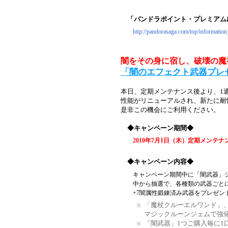
「パンドラポイント・プレミアム
http://pandorasaga.com/top/information
闇をその身に宿し、破壊の魔
「闇のエフェクト武器プレ
本日、定期メンテナンス後より、1
性能がリニューアルされ、新たに耐
是非この機会にご利用ください。
◆キャンペーン期間◆
2010年7月1日（木）定期メンテナ
◆キャンペーン内容◆
キャンペーン期間中に「闇武器」
中から抽選で、各種類の武器ごとに
+7闇属性鍛錬済み武器をプレゼン
「魔杖クルーエルワンド」
マジックルーンジェムで強
「闇武器」1つご購入毎に1