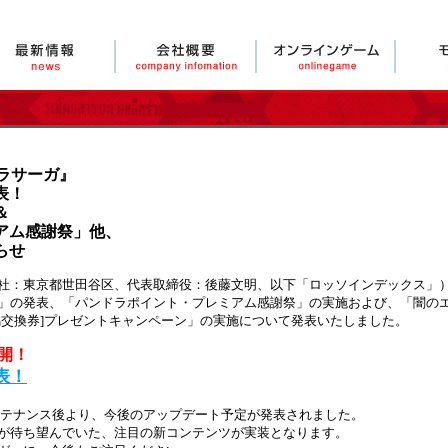
ラサーガ』
表！
＆
アム感謝祭」他、
らせ
：東京都世田谷区、代表取締役：後藤文明、以下「ロッソインデックス」）は
」の発表、「パンドラポイント・プレミアム感謝祭」の実施および、「闇の
馬交換券]プレゼントキャンペーン」の実施について発表いたしました。
開！
表！
メンテナンス後より、今後のアップデート予定が発表されました。
が待ち望んでいた、注目の新コンテンツが実装となります。