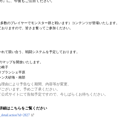
ガ』に、今後もご注目ください。
E（多数のプレイヤーでモンスター群と戦います）コンテンツが登場いたします。
ておりますので、皆さま奮ってご参加ください。
かれて競い合う、戦闘システムを予定しております。
のマップを開放いたします。
の椅子
リブランシェ平原
ャン大砂海・南部
ぬ理由により予告なく期間、内容等が変更、
がございます。予めご了承ください。
て公式サイトにて告知予定ですので、今しばらくお待ちください。
詳細はこちらをご覧ください
_detail.action?id=2827