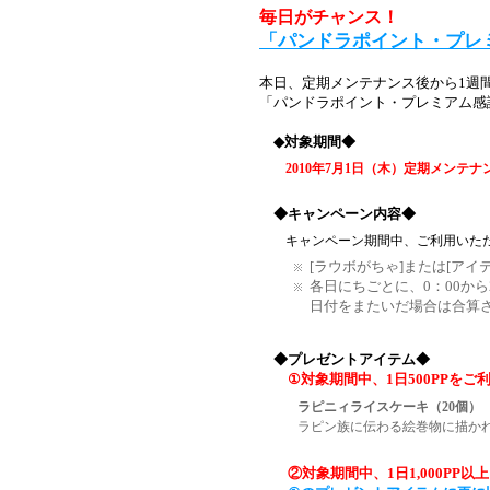
毎日がチャンス！
「パンドラポイント・プレ
本日、定期メンテナンス後から1週
「パンドラポイント・プレミアム感
◆対象期間◆
2010年7月1日（木）定期メンテ
◆キャンペーン内容◆
キャンペーン期間中、ご利用いた
[ラウボがちゃ]または[ア
各日にちごとに、0：00か
日付をまたいだ場合は合算
◆プレゼントアイテム◆
①対象期間中、1日500PPをご
ラピニィライスケーキ（20個）
ラピン族に伝わる絵巻物に描か
②対象期間中、1日1,000PP