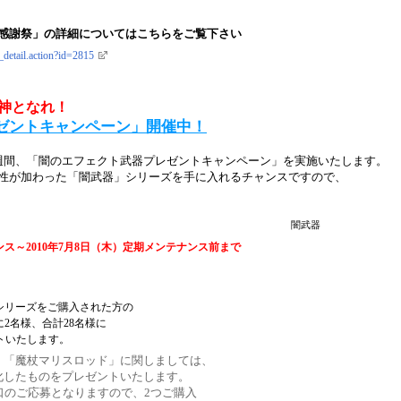
感謝祭」の詳細についてはこちらをご覧下さい
_detail.action?id=2815
神となれ！
ゼントキャンペーン」開催中！
週間、「闇のエフェクト武器プレゼントキャンペーン」を実施いたします。
性が加わった「闇武器」シリーズを手に入れるチャンスですので、
闇武器
ンス～2010年7月8日（木）定期メンテナンス前まで
シリーズをご購入された方の
2名様、合計28名様に
トいたします。
、「魔杖マリスロッド」に関しましては、
化したものをプレゼントいたします。
口のご応募となりますので、2つご購入