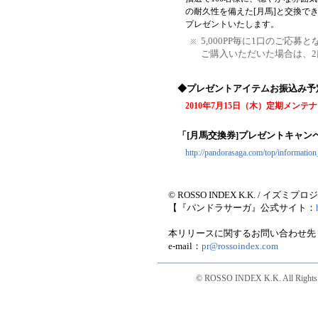
の耐久性を備えた[月馬]と交換でき
プレゼントいたします。
5,000PP毎に1口のご応募と
ご購入いただいた場合は、
◆プレゼントアイテムお振込み予
2010年7月15日（木）定期メンテ
「[月馬交換券]プレゼントキャ
http://pandorasaga.com/top/information
© ROSSO INDEX K.K. / イズミプ
【『パンドラサーガ』公式サイト：
本リリースに関するお問い合わせ先
e-mail：
pr@rossoindex.com