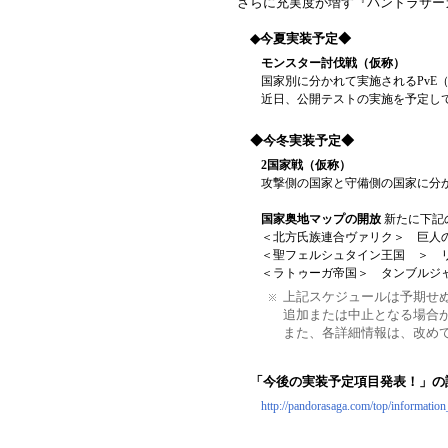
さらに充実度が増す『パンドラサー
◆今夏実装予定◆
モンスター討伐戦（仮称）
国家別に分かれて実施されるPv
近日、公開テストの実施を予定し
◆今冬実装予定◆
2国家戦（仮称）
攻撃側の国家と守備側の国家に分
国家奥地マップの開放
新たに下記
＜北方氏族連合ヴァリク＞ 巨人
＜聖フェルシュタイン王国 ＞ 
＜ラトゥーガ帝国＞ タンブルジ
上記スケジュールは予期せ
追加または中止となる場合
また、各詳細情報は、改め
「今後の実装予定項目発表！」の
http://pandorasaga.com/top/information