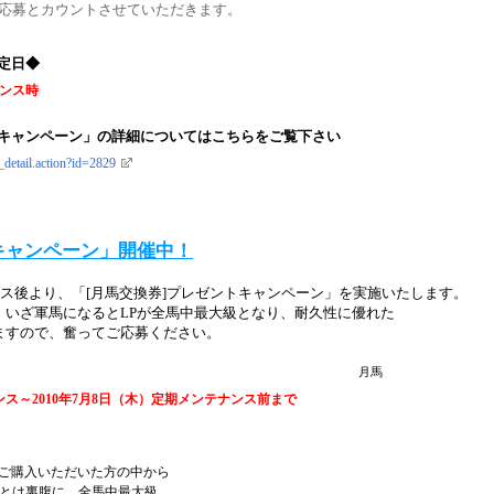
ご応募とカウントさせていただきます。
定日◆
ナンス時
キャンペーン」の詳細についてはこちらをご覧下さい
_detail.action?id=2829
キャンペーン」開催中！
ナンス後より、「[月馬交換券]プレゼントキャンペーン」を実施いたします。
、いざ軍馬になるとLPが全馬中最大級となり、耐久性に優れた
りますので、奮ってご応募ください。
月馬
ンス～2010年7月8日（木）定期メンテナンス前まで
以上ご購入いただいた方の中から
気とは裏腹に、全馬中最大級