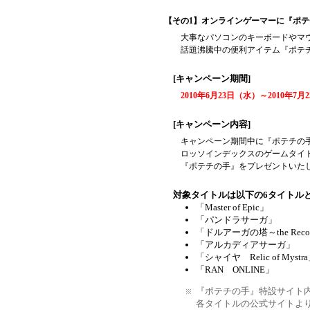
【その1】オンラインゲーマーに『ポ
大事なパソコンのキーボードやマ
話題沸騰中の便利アイテム『ポテチ
[キャンペーン期間]
2010年6月23日（水）～2010年7月
[キャンペーン内容]
キャンペーン期間中に『ポテチの
ロッソインデックスのゲームタイト
『ポテチの手』をプレゼントいた
対象タイトルは以下の6タイトル
「Master of Epic」
「パンドラサーガ」
「ドルアーガの塔～the Recove
「アルカディアサーガ」
「シャイヤ Relic of Mystr
「RAN ONLINE」
『ポテチの手』特設サイト
各タイトルの公式サイトよ