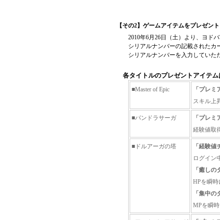
【その2】ゲームアイテムをプレゼント
2010年6月26日（土）より、ヨ
シリアルナンバーの記載されたカ
シリアルナンバーを入力していた
各タイトルのプレゼントアイテム
■Master of Epic
「プレミ
スキル上
■パンドラサーガ
「プレミ
経験値取
■ドルアーガの塔
「経験値
ログイン
「癒しの
HPを瞬時
「集中の
MPを瞬時