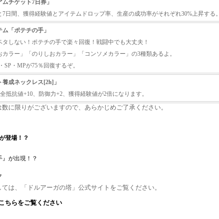
アムチケット7日券」
と7日間、獲得経験値とアイテムドロップ率、生産の成功率がそれぞれ30%上昇する
テム「ポテチの手」
ベタしない！ポテチの手で楽々回復！戦闘中でも大丈夫！
おカラー」「のりしおカラー」「コンソメカラー」の3種類あるよ。
・SP・MPが75％回復するぞ。
養成ネックレス[2h]」
、全抵抗値+10、防御力+2、獲得経験値が2倍になります。
は数に限りがございますので、あらかじめご了承ください。
』が登場！？
手』が出現！？
ク
しては、「ドルアーガの塔」公式サイトをご覧ください。
こちらをご覧ください