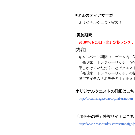
■アルカディアサーガ
オリジナルクエスト実装！
[実施期間]
2010年6月23日（水）定期メンテ
[内容]
キャンペーン期間中、ゲーム内にN
「発明家 トレジャーリッチ」が
話しかけていただくことでクエス
「発明家 トレジャーリッチ」の
限定アイテム「ポテチの手」を入
オリジナルクエストの詳細はこち
http://arcadiasaga.com/top/information_
『ポテチの手』特設サイトはこち
http://www.rossoindex.com/campaign/p