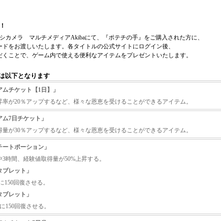
！
ドバシカメラ マルチメディアAkibaにて、『ポテチの手』をご購入された方に、
ードをお渡しいたします。各タイトルの公式サイトにログイン後、
だくことで、ゲーム内で使える便利なアイテムをプレゼントいたします。
は以下となります
アムチケット【1日】」
昇率が20％アップするなど、様々な恩恵を受けることができるアイテム。
アム7日チケット」
得量が30％アップするなど、様々な恩恵を受けることができるアイテム。
チートポーション」
中3時間、経験値取得量が50%上昇する。
タブレット」
に150回復させる。
タブレット」
に150回復させる。