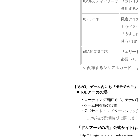
■アルカディアサーガ
「プレミ
使用する
■シャイヤ
限定アイ
もうベタ
「うすし
使うとHP
■RAN ONLINE
「エリート
必要Lv1
配布するシリアルカードに
【その3】ゲーム内にも『ポテチの手
■ドルアーガの塔
・ローディング画面で『ポテチの
・ゲーム内看板の設置
・公式サイトトップページジャッ
こちらの登場時期に関しま
「ドルアーガの塔」公式サイトは
http://druaga-mmo.com/index.action