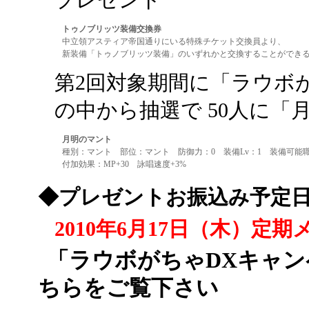
トゥノブリッツ装備交換券
中立領アスティア帝国通りにいる特殊チケット交換員より、
新装備「トゥノブリッツ装備」のいずれかと交換することができ
第2回対象期間に「ラウボ
の中から抽選で 50人に
月明のマント
種別：マント 部位：マント 防御力：0 装備Lv：1 装備可能
付加効果：MP+30 詠唱速度+3%
◆プレゼントお振込み予定
2010年6月17日（木）定
「ラウボがちゃDXキャ
ちらをご覧下さい