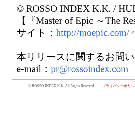
© ROSSO INDEX K.K. / H
【『Master of Epic ～The R
サイト：
http://moepic.com/
本リリースに関するお問い
e-mail：
pr@rossoindex.com