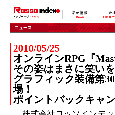
ニュース
2010/05/25
オンラインRPG『Master
その姿はまさに笑いを
グラフィック装備第3
場！
ポイントバックキャン
株式会社ロッソインデッ