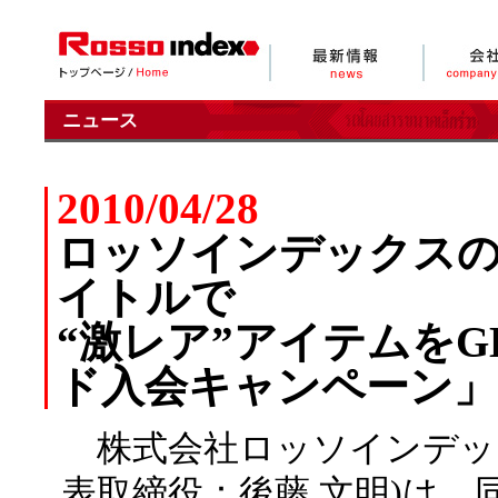
ニュース
2010/04/28
ロッソインデックスの
イトルで
“激レア”アイテムをGE
ド入会キャンペーン」
株式会社ロッソインデック
表取締役：後藤 文明)は