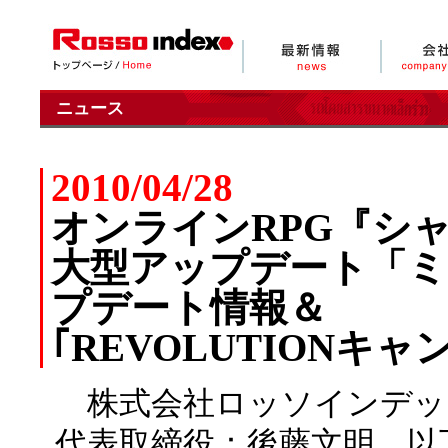
ニュース
2010/04/28
オンラインRPG『シャイ
大型アップデート「ミ
プデート情報＆
｢REVOLUTIONキ
株式会社ロッソインデッ
代表取締役：後藤文明、以