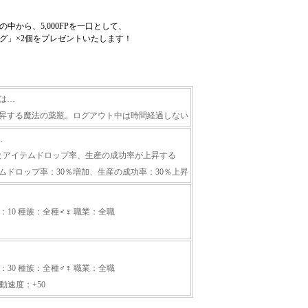
中から、5,000FPを一口として、
グ」×2個をプレゼントいたします！
は…
上昇する魔法の薬瓶。ログアウト中は時間経過しない
…
とアイテムドロップ率、生産の成功率が上昇する
ムドロップ率：30％増加、生産の成功率：30％上昇
：10 種族：全種♂♀ 職業：全職
：30 種族：全種♂♀ 職業：全職
動速度：+50