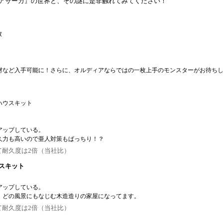
アサーガ』の世界と、その謎に是非触れてみてください！
放
材など入手可能に！さらに、オルディアならではの一枚上手のモンスターがお待ち
ハウスキット
アップしている。
久力も高いので亜人対策もばっちり！？
て耐久度は2倍（当社比）
スキット
アップしている。
、どの風景にもなじむ木造造りの家屋になってます。
て耐久度は2倍（当社比）