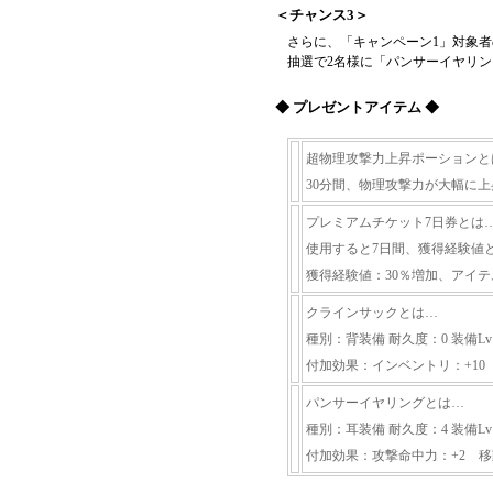
＜チャンス3＞
さらに、「キャンペーン1」対象者の
抽選で2名様に「パンサーイヤリン
◆ プレゼントアイテム ◆
超物理攻撃力上昇ポーションと
30分間、物理攻撃力が大幅に
プレミアムチケット7日券とは
使用すると7日間、獲得経験値
獲得経験値：30％増加、アイテ
クラインサックとは…
種別：背装備 耐久度：0 装備Lv
付加効果：インベントリ：+10
パンサーイヤリングとは…
種別：耳装備 耐久度：4 装備Lv
付加効果：攻撃命中力：+2 移