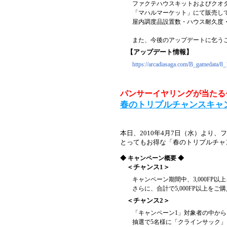
ファクテハウスキットおよびクオ
「マハルマーケット」にて販売し
屋内調度品設置数・ハウス耐久度
また、今後のアップデートに乞う
【アップデート情報】
https://arcadiasaga.com/B_gamedata/8_
パンサーイヤリングが当たる
春のトリプルチャンスキャ
本日、2010年4月7日（水）より
とってもお得な「春のトリプルチャ
◆ キャンペーン概要 ◆
＜チャンス1＞
キャンペーン期間中、3,000F
さらに、合計で5,000FP以上を
＜チャンス2＞
「キャンペーン1」対象者の中から、3
抽選で5名様に「クラインサック」