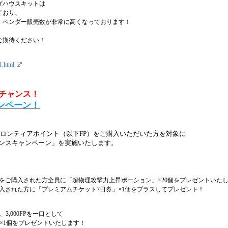
ダハウスキットは
ており、
・ベンダー販売数が非常に高くなっております！
ご期待ください！
1.html
チャンス！
ンペーン！
、フロンティアポイント（以下FP）をご購入いただいた方を対象に
ンスキャンペーン」を実施いたします。
P以上をご購入された方全員に「超物理攻撃力上昇ポーション」×20個をプレゼントいた
ご購入された方に「プレミアムチケット7日券」×1個をプラスしてプレゼント！
,000FPを一口として
×1個をプレゼントいたします！