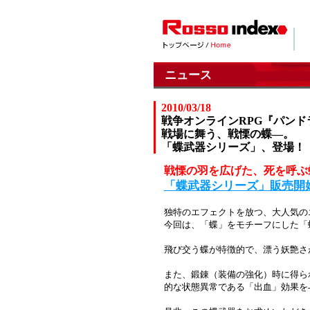
ニュース
2010/03/18
戦争オンラインRPG『パンド
戦場に舞う、戦慄の蝶―。
「蝶武器シリーズ」、登場！
戦慄の羽を広げた、死を呼ぶ
「蝶武器シリーズ」販売開
独特のエフェクトを放つ、大人気の
今回は、「蝶」をモチーフにした「
飛び交う蝶が特徴的で、漂う妖艶さ
また、鍛錬（装備の強化）時に得ら
的な状態異常である「出血」効果を