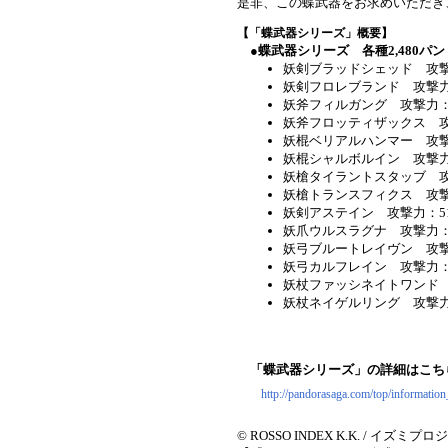
是非、この蝶武器をお求めいただき
【「蝶武器シリーズ」概要】
●蝶武器シリーズ 各種2,480パ
妖剣ブラッドシェッド 攻撃
妖剣フロレブランド 攻撃力
妖斧フィルガング 攻撃力：
妖斧フロッティザックス 攻
妖棍ベリアルハンマー 攻撃
妖棍シャルボルイン 攻撃力
妖槍タイラントスタッブ 攻
妖槍トランスフィクス 攻撃
妖剣アステイン 攻撃力：5
妖爪ウルスラグナ 攻撃力：
妖弓ブルートレイヴン 攻撃
妖弓カルフレイン 攻撃力：
妖杖ファッシネイトワンド 攻
妖杖ネイゲルリング 攻撃力：4
「蝶武器シリーズ」の詳細はこち
http://pandorasaga.com/top/information
© ROSSO INDEX K.K. / イズミプ