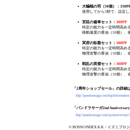
大蝙蝠の羽（50個）：350PP
使用してから3秒で、設定
宮廷の歯車セット：
300PP
特定の能力を一定時間高め
移動速度の香油（10個）、
冥府の臥龍セット：
300PP
特定の能力を一定時間高め
物理攻撃の香油（10個）、
戦乱の英傑セット：
300PP
特定の能力を一定時間高め
物理攻撃の香油（10個）、
「2周年ショップセール」の詳細
http://pandorasaga.com/top/information
「パンドラサーガ2nd Annivers
http://pandorasaga.com/sp/anniversary/
© ROSSO INDEX K.K. / イズミプ