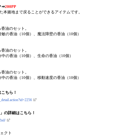
 ⇒
200PP
した本拠地まで戻ることができるアイテムです。
る香油のセット。
俊敏の香油（10個）、魔法障壁の香油（10個）
る香油のセット。
命中の香油（10個）、生命の香油（10個）
る香油のセット。
命中の香油（10個）、移動速度の香油（10個）
はこちら！
_detail.action?id=2256
ary」の詳細はこちら！
2nd/
ロジェクト