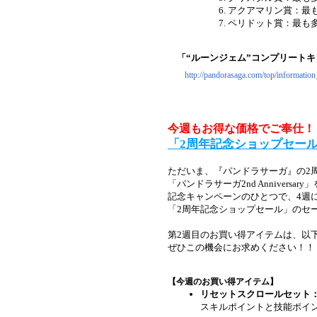
アクアマリン賞：最
ペリドット賞：最も
「“ルーンジェム”コンプリート
http://pandorasaga.com/top/information
今週もお得な価格でご奉仕！
「2周年記念ショップセー
ただいま、『パンドラサーガ』の2
「パンドラサーガ2nd Anniversar
記念キャンペーンのひとつで、4週
「2周年記念ショップセール」のセ
第2週目のお買い得アイテムは、以
ぜひこの機会にお求めください！！
【今週のお買い得アイテム】
リセットスクロールセット：3,
スキルポイントと技能ポイ