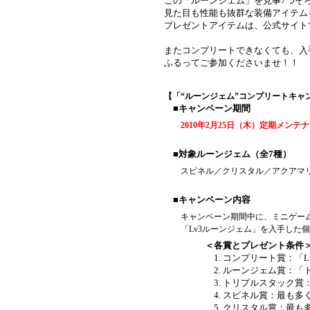
この「ルーンジェム」を見事7つそ
見た目も性能も抜群な装備アイテム
プレゼントアイテムは、公式サイト
またコンプリートできなくても、入
ふるってご参加くださいませ！！
【「“ルーンジェム”コンプリートキャ
■キャンペーン期間
2010年2月25日（木）定期メンテナ
■対象ルーンジェム（全7種）
スピネル／クリスタル／アクアマ
■キャンペーン内容
キャンペーン期間中に、ミニゲー
「Lv3ルーンジェム」を入手した
＜各賞とプレゼント条件
コンプリート賞：「L
ルーンジェム賞：「ト
トリプルスタック賞：
スピネル賞：最も多
クリスタル賞：最も