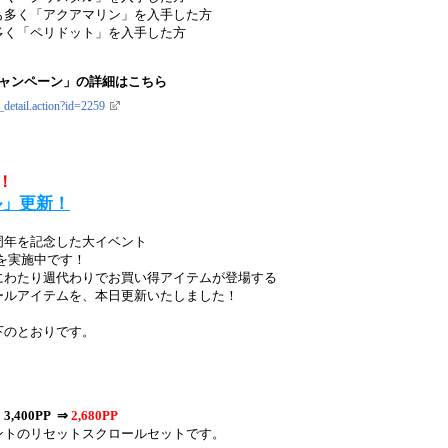
も多く「アクアマリン」を入手した方
多く「ペリドット」を入手した方
キャンペーン」の詳細はこちら
_detail.action?id=2259
！
ル」更新！
周年を記念した大イベント
y」を実施中です！
にわたり週代わりでお買い得アイテムが登場する
ールアイテムを、本日更新いたしました！
下のとおりです。
400PP ⇒
2,680PP
ントのリセットスクロールセットです。