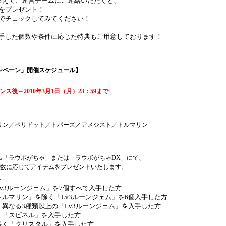
ろえて、運営チームにご連絡いただくと、
をプレゼント！
でチェックしてみてください！
手した個数や条件に応じた特典もご用意しております！
ンペーン」開催スケジュール】
ンス後～2010年3月1日（月）23：59まで
リン／ペリドット／トパーズ／アメジスト／トルマリン
ム「ラウボがちゃ」または「ラウボがちゃDX」にて、
個数に応じてアイテムをプレゼントいたします。
＞
v3ルーンジェム」を7個すべて入手した方
ルマリン」を除く「Lv3ルーンジェム」を6個入手した方
異なる3種類以上の「Lv3ルーンジェム」を入手した方
く「スピネル」を入手した方
多く「クリスタル」を入手した方