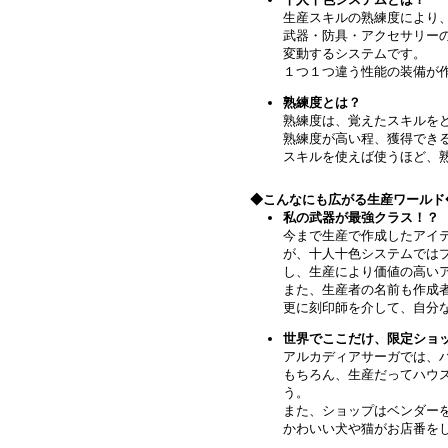
生産スキルの熟練度により
武器・防具・アクセサリー
変動するシステムです。
１つ１つ違う性能の装備が
熟練度とは？
熟練度は、覚えたスキルを
熟練度が高い程、獲得でき
スキルを使えば使うほど、
◆こんなにも広がる生産ワールド
私の武器が最強クラス！？
今まで生産で作成したアイ
が、十人十色システムでは
し、生産により価値の高い
また、生産者の名前も作成
更に刻印師を介して、自分
世界でここだけ、限定ショ
アルカディアサーガでは、
もちろん、生産だってハウ
う。
また、ショップはベンダー
かわいい犬や猫がお店番を