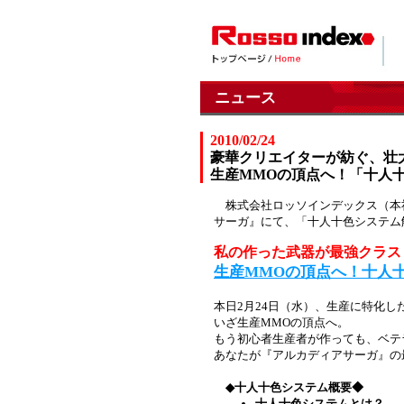
ニュース
2010/02/24
豪華クリエイターが紡ぐ、壮
生産MMOの頂点へ！「十人
株式会社ロッソインデックス（本社
サーガ』にて、「十人十色システム
私の作った武器が最強クラス
生産MMOの頂点へ！十人
本日2月24日（水）、生産に特化
いざ生産MMOの頂点へ。
もう初心者生産者が作っても、ベテ
あなたが『アルカディアサーガ』の
◆十人十色システム概要◆
十人十色システムとは？