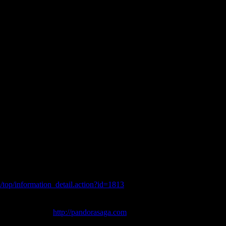
木）定期メンテナンス後～ 2009年11月19日（木）定期メンテナン
者
000PP以上ご購入いただいた方の中から、
選で毎週100名様にプレゼントいたします！
口のご応募となりますので、
購入いただいた場合は、2口のご応募とカウントさせていただきま
、「ルーンジェム」とあわせて使用すると、「+5」までの鍛錬を
には使用できません。
ップ応援キャンペーン」の詳細はコチラ！：
/top/information_detail.action?id=1813
」公式サイト：
http://pandorasaga.com
】