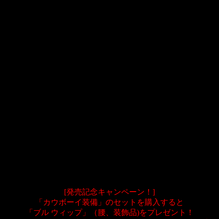
「もえガチャ」のラインナップに、染色可能な装備セットや、
各種小物が登場です。
これを身に着けて、
ダイアロスの荒野で冒険をお楽しみください！
【アイテム概要】
●カウボーイ装備：
・カウボーイ ハット （850SP）
・カウボーイ ウェア （850SP）
・カウボーイ パンツ （650SP）
・カウボーイ グローブ （550SP）
・カウボーイ ブーツ （600SP）
・お買い得セット （3,100SP）
必要スキル：31
各部位付加効果：攻撃力+2、命中+1
入手可能場所：アイテムショップ
[発売記念キャンペーン！]
「カウボーイ装備」のセットを購入すると
「ブル ウィップ」（腰、装飾品)をプレゼント！