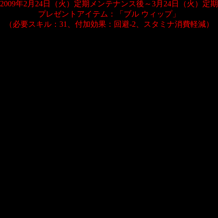
2009年2月24日（火）定期メンテナンス後～3月24日（火）定
プレゼントアイテム：「ブル ウィップ」
（必要スキル：31、付加効果：回避-2、スタミナ消費軽減）
●カウボーイ装備セット（染色可）
各部付加効果：攻撃力+2 回避+1
入手可能場所：元祖もえガチャＧ、もばガチャDX（300 SP）
●ワイルド スカルショルダー：肩(防具)
付加効果：攻撃力+3 回避-1
入手可能場所：元祖もえガチャ、もばガチャ（100SP）
●スピリット フェザーヘッド：頭(防具)
付加効果：魔力+2 詠唱速度-3 回避-2
入手可能場所：元祖もえガチャＧ、もばガチャDX（300 SP）
●ダブル ガンホルダー：腰(防具)
付加効果：攻撃速度-2 銃ディレイ減少
入手可能場所：元祖もえガチャ、もばガチャ（100 SP）
●ダブル ガンホルダー（染色可）：腰(防具)
付加効果：攻撃速度-2 銃ディレイ減少