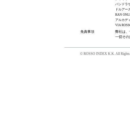
パンドラ
ドルアーガの塔
RAN ONL
アルカデ
VIA ROSS
免責事項
弊社は、
一切その