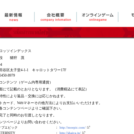
ロッソインデックス
締役 猪狩 茂
04
谷区太子堂4-1-1 キャロットタワー17F
450-8979
コンテンツ（ゲーム内専用通貨）
面にて記載のとおりとなります。（消費税込にて表記）
特性により返品・交換には応じかねます。
トカード、Webマネーその他方法によりお支払いいただけます。
各コンテンツページよりご確認下さい。
完了と同時のお引渡しとなります。
ンツページよりお問い合わせください。
オブエピック
：
http://moepic.com/
TERNITY
：
http://shaiya.jp/