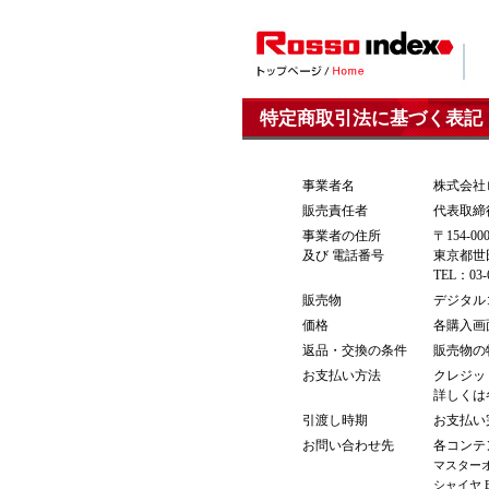
特定商取引法に基づく表記
事業者名
株式会社
販売責任者
代表取
事業者の住所
〒154-00
及び 電話番号
東京都世田
TEL：03-6
販売物
デジタル
価格
各購入画
返品・交換の条件
販売物の
お支払い方法
クレジッ
詳しくは
引渡し時期
お支払い
お問い合わせ先
各コンテ
マスター
シャイヤ E