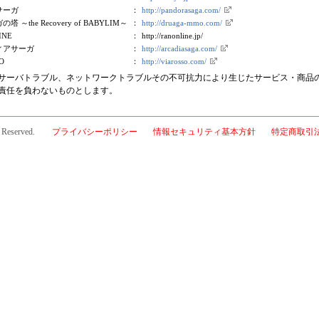
サーガ
：
http://pandorasaga.com/
 ～the Recovery of BABYLIM～
：
http://druaga-mmo.com/
INE
：
http://ranonline.jp/
ィアサーガ
：
http://arcadiasaga.com/
O
：
http://viarosso.com/
サーバトラブル、ネットワークトラブルその不可抗力により生じたサービス・商品
責任を負わないものとします。